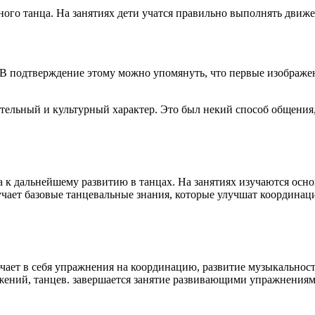
ного танца. На занятиях дети учатся правильно выполнять движ
. В подтверждение этому можно
упомянуть, что первые изображе
кательный и культурный характер.
Это был некий способ общения
ка к дальнейшему развитию в
танцах. На занятиях изучаются осн
учает базовые танцевальные знания,
которые улучшат координаци
чает в себя упражнения на
координацию, развитие музыкальност
ений, танцев. завершается занятие
развивающими упражнениями