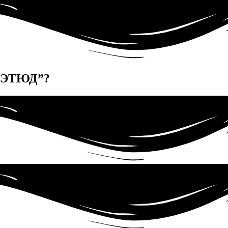
“ЭТЮД”?