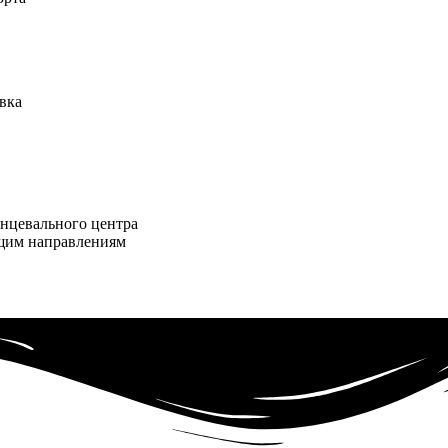
вка
анцевального центра
щим направлениям